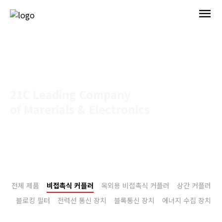
menu
21C Leading Company
of Marerials & Electronics
Home > 제품 > 비접촉식 커플러
전체 제품
비접촉식 커플러
옥외용 비접촉식 커플러
상간 커플러
블로킹 필터
전력선 통신 장치
블록통신 장치
에너지 수집 장치