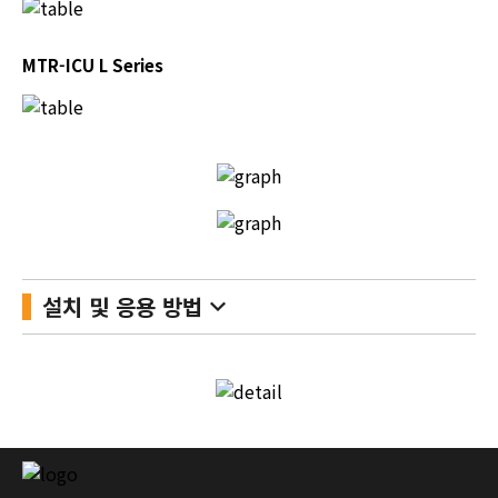
MTR-ICU L Series
keyboard_arrow_down
설치 및 응용 방법