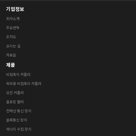
기업정보
회사소개
주요연혁
조직도
오시는 길
자료실
제품
비접촉식 커플러
옥외용 비접촉식 커플러
상간 커플러
블로킹 필터
전력선 통신 장치
블록통신 장치
에너지 수집 장치