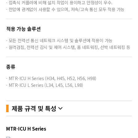
· 접촉식 커플러에 비해 설치 작업이 용이하고 안정성이 우수.
· 전압에 관계없이 사용할 수 있으며, 저속/고속 통신 모두 적용 가능
적용 가능 솔루션
· 모든 전력선 통신 네트워크 시스템 및 솔루션에 적용이 가능
· 원격검침, 전력선 감시 및 제어 시스템, 홈 네트워킹, 선박 네트워킹 등
종류
· MTR-ICU H Series (H34, H45, H52, H56, H98)
· MTR-ICU L Series (L34, L45, L56, L98)
keyboard_arrow_down
제품 규격 및 특성
MTR-ICU H Series