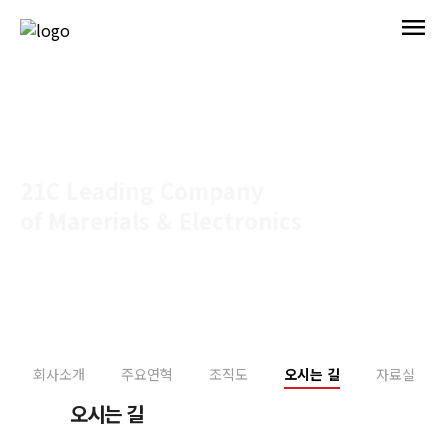
menu
21C Leading Company
of Marerials & Electronics
Home > 기업정보 > 오시는 길
회사소개
주요연혁
조직도
오시는 길
자료실
오시는 길