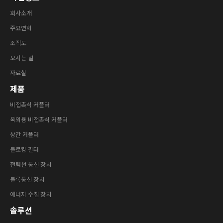
회사소개
주요연혁
조직도
오시는 길
자료실
제품
비접촉식 커플러
옥외용 비접촉식 커플러
상간 커플러
블로킹 필터
전력선 통신 장치
블록통신 장치
에너지 수집 장치
솔루션